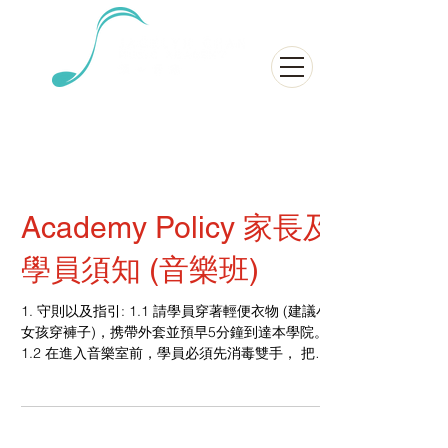
2021 Music Courses
​2021 音樂班
Academy Policy 家長及
學員須知 (音樂班)
1. 守則以及指引: 1.1 請學員穿著輕便衣物 (建議小
女孩穿褲子)，携帶外套並預早5分鐘到達本學院。
1.2 在進入音樂室前，學員必須先消毒雙手， 把鞋
子脫下及穿上防滑襪子。 1.3 音樂班全期12堂，不
論事假或病假，全期可根據導師的教學時間表安排
一次補堂。 1.4...