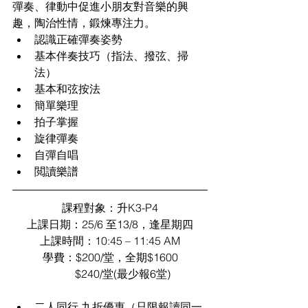
彈奏、律動中促進小朋友對音樂的興
趣，陶治性情，鍛煉專注力。 
認識正確彈奏姿勢  
基本伴奏技巧（指法、撥弦、掃
法）  
基本和弦按法  
簡單樂理  
拍子掌握  
旋律彈奏  
自彈自唱  
閲讀樂譜 
課程對象：升K3-P4
上課日期：25/6 至13/8，逢星期四
上課時間：10:45 – 11:45 AM
學費：$200/堂，全期$1600
         $240/堂(最少報6堂)
二人同行 九折優惠（只限報讀同一