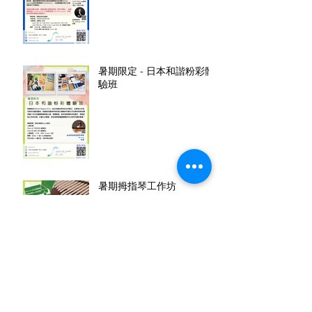
暑期限定 - 日本和諧粉彩體
驗班
暑期拇指琴工作坊
鋼琴啓蒙班 Piano