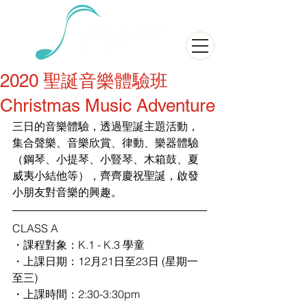
2020 聖誕音樂體驗班
Christmas Music Adventure
三日的音樂體驗，透過聖誕主題活動，
集合聲樂、音樂欣賞、律動、樂器體驗
（鋼琴、小提琴、小豎琴、木箱鼓、夏
威夷小結他等），齊齊慶祝聖誕，啟發
小朋友對音樂的興趣。
CLASS A
・課程對象：K.1 - K.3 學童
・上課日期：12月21日至23日 (星期一
至三)
・上課時間：2:30-3:30pm