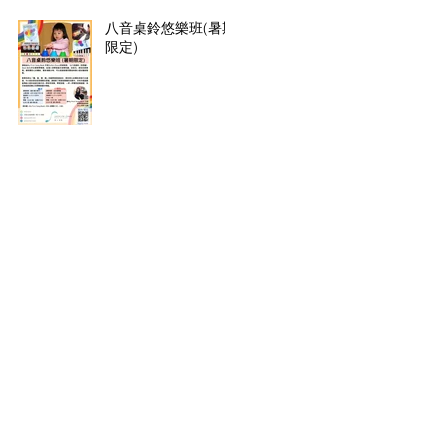
八音桌鈴悠樂班(暑期
限定)