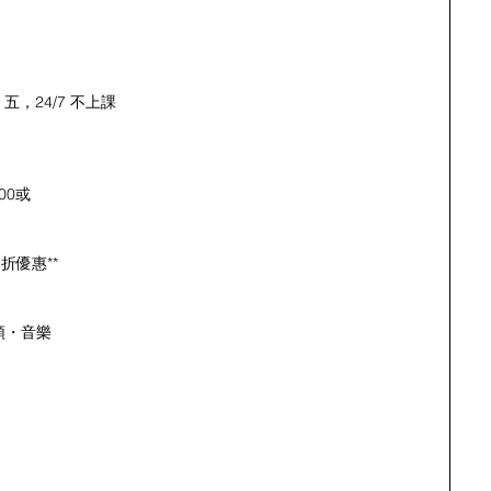
五，24/7 不上課
00或 
 折優惠**
y 頌・音樂