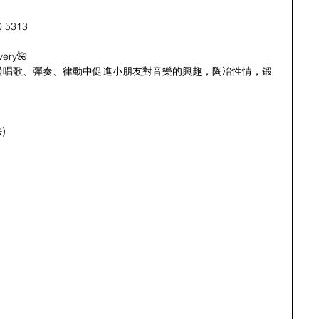
0 5313
ery🌺
過唱歌、彈奏、律動中促進小朋友對音樂的興趣，陶冶性情，鍛
)