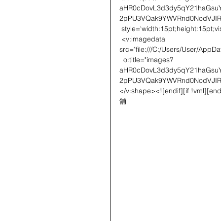
aHR0cDovL3d3dy5qY21haGs
2pPU3VQak9YWVRnd0NodVJIR
 style='width:15pt;height:15pt;vi
 <v:imagedata 
src="file:///C:/Users/User/AppD
  o:title="images?
aHR0cDovL3d3dy5qY21haGs
2pPU3VQak9YWVRnd0NodVJIR
</v:shape><![endif][if !vml
舖