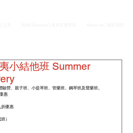
 | 主頁
2026 Summer | 暑期音樂學院
About Us | 關於我們
威夷小結他班 Summer
very
音樂體驗營、親子班、小提琴班、管樂班、鋼琴班及聲樂班。
折優惠
九折優惠
成班）