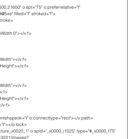
00,21600" o:spt="75" o:preferrelative="t"
e" filled="f" stroked="f">
stroke>
neWidth 0"></v:f>
lWidth"></v:f>
lHeight"></v:f>
lWidth"></v:f>
v:f>
lHeight"></v:f>
/v:f>
dientshapeok="t" o:connecttype="rect"></v:path>
o="t"></o:lock>
cture_x0020_1" o:spid="_x0000_i1025" type="#_x0000_t75"