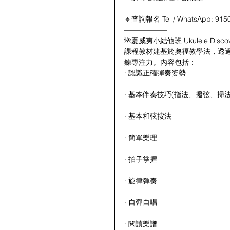
🔸查詢報名 Tel / WhatsApp: 915
——————
🌺夏威夷小結他班 Ukulele Discov
課程教材建基於奧福教學法，透
鍊專注力。內容包括：
· 認識正確彈奏姿勢
· 基本伴奏技巧(指法、撥弦、掃法
· 基本和弦按法
· 簡單樂理
· 拍子掌握
· 旋律彈奏
· 自彈自唱
· 閱讀樂譜