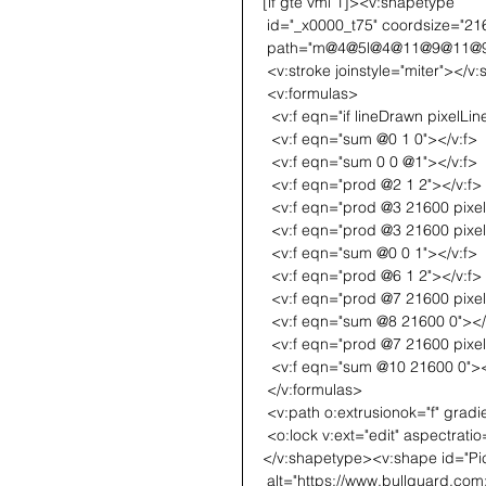
[if gte vml 1]><v:shapetype
 id="_x0000_t75" coordsize="216
 path="m@4@5l@4@11@9@11@9@5x
 <v:stroke joinstyle="miter"></v:
 <v:formulas>
  <v:f eqn="if lineDrawn pixelLi
  <v:f eqn="sum @0 1 0"></v:f>
  <v:f eqn="sum 0 0 @1"></v:f>
  <v:f eqn="prod @2 1 2"></v:f>
  <v:f eqn="prod @3 21600 pixe
  <v:f eqn="prod @3 21600 pixe
  <v:f eqn="sum @0 0 1"></v:f>
  <v:f eqn="prod @6 1 2"></v:f>
  <v:f eqn="prod @7 21600 pixe
  <v:f eqn="sum @8 21600 0"></
  <v:f eqn="prod @7 21600 pixe
  <v:f eqn="sum @10 21600 0"><
 </v:formulas>
 <v:path o:extrusionok="f" gra
 <o:lock v:ext="edit" aspectrati
</v:shapetype><v:shape id="Pi
 alt="https://www.bullguard.com:3221/images?