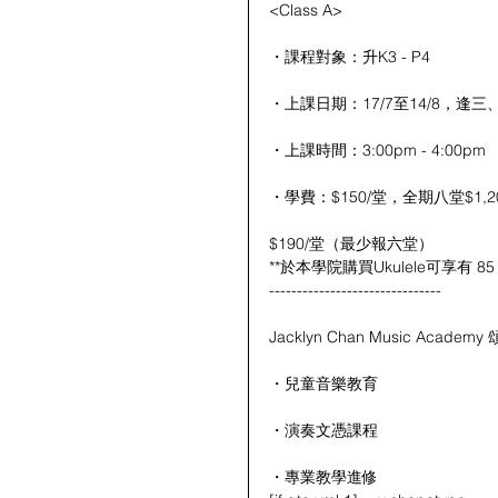
<Class A>
・課程對象：升K3 - P4
・上課日期：17/7至14/8，逢三、
・上課時間：3:00pm - 4:00pm
・學費：$150/堂，全期八堂$1,2
$190/堂（最少報六堂）
**於本學院購買Ukulele可享有 85
-------------------------------
Jacklyn Chan Music Academ
・兒童音樂教育
・演奏文憑課程
・專業教學進修