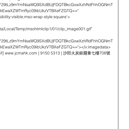
uY29tLz9mYmNsaWQ9SXdBUjFDQTBkcGxwXzhRdFhhOGNmT
kEwaXZWTmRyc09ibUkzVTBXeFZGTQ=="
sibility:visible;mso-wrap-style:square'>
ata/Local/Temp/msohtmlclip1/01/clip_image001.gif"
uY29tLz9mYmNsaWQ9SXdBUjFDQTBkcGxwXzhRdFhhOGNmT
kEwaXZWTmRyc09ibUkzVTBXeFZGTQ=="></v:imagedata>
][endif] www.jcmahk.com | 9150 5313 | 沙田火炭銀𨭎薈七樓708號