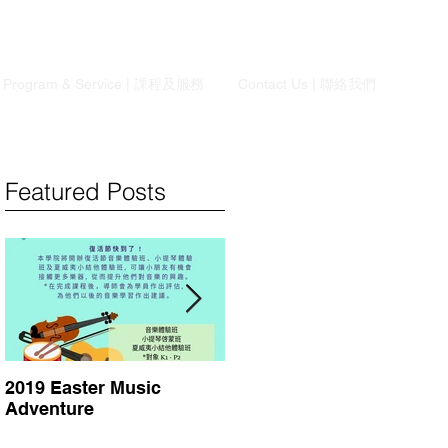
Program & Service | 課程及服務
Contact Us | 聯絡我們
Featured Posts
2019 Easter Music
2018 暑期課程Summer
Adventure
Course