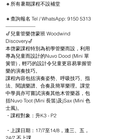
🔸所有暑期課程不設補堂
🔸查詢報名 Tel / WhatsApp: 9150 5313
——————
🎷兒童管樂啓蒙班 Woodwind 
Discovery🎷
本啓蒙課程特別為初學管樂而設，利用
專為兒童而設計的Nuvo Dood (Mini 單
簧管)，輕巧的設計令兒童更容易掌握管
樂的演奏技巧。
課程內容包括演奏姿勢、呼吸技巧、指
法、閱讀樂譜、合奏及簡單樂理。課堂
中學員亦可嘗試演奏其他木管樂器，包
括Nuvo Toot (Mini 長笛)及jSax (Mini 色
士風)。
・課程對象：升K3 - P2
・上課日期：17/7至14/8，逢三、五，
24/7 不上課