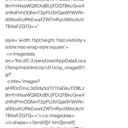
9mYmNsaWQ9SXdBUjFDQTBkcGxwX
zhRdFhhOGNmT2pPU3VQak9YWVRn
d0NodVJIRkEwaXZWTmRyc09ibUkzV
TBXeFZGTQ=="
style='width:15pt;height:15pt;visibility:v
isible;mso-wrap-style:square'>
 <v:imagedata 
src="file:///C:/Users/User/AppData/Loca
l/Temp/msohtmlclip1/01/clip_image001.
gif"
  o:title="images?
aHR0cDovL3d3dy5qY21haGsuY29tLz
9mYmNsaWQ9SXdBUjFDQTBkcGxwX
zhRdFhhOGNmT2pPU3VQak9YWVRn
d0NodVJIRkEwaXZWTmRyc09ibUkzV
TBXeFZGTQ=="></v:imagedata>
</v:shape><![endif][if !vml][endif] 