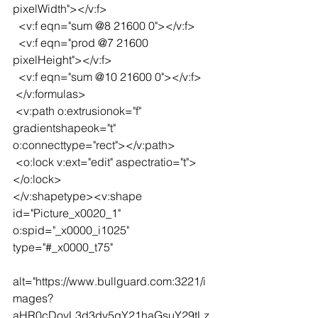
pixelWidth"></v:f>
  <v:f eqn="sum @8 21600 0"></v:f>
  <v:f eqn="prod @7 21600 
pixelHeight"></v:f>
  <v:f eqn="sum @10 21600 0"></v:f>
 </v:formulas>
 <v:path o:extrusionok="f" 
gradientshapeok="t" 
o:connecttype="rect"></v:path>
 <o:lock v:ext="edit" aspectratio="t">
</o:lock>
</v:shapetype><v:shape 
id="Picture_x0020_1" 
o:spid="_x0000_i1025" 
type="#_x0000_t75"
alt="https://www.bullguard.com:3221/i
mages?
aHR0cDovL3d3dy5qY21haGsuY29tLz