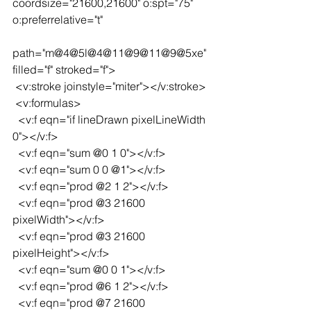
coordsize="21600,21600" o:spt="75" 
o:preferrelative="t"
path="m@4@5l@4@11@9@11@9@5xe" 
filled="f" stroked="f">
 <v:stroke joinstyle="miter"></v:stroke>
 <v:formulas>
  <v:f eqn="if lineDrawn pixelLineWidth 
0"></v:f>
  <v:f eqn="sum @0 1 0"></v:f>
  <v:f eqn="sum 0 0 @1"></v:f>
  <v:f eqn="prod @2 1 2"></v:f>
  <v:f eqn="prod @3 21600 
pixelWidth"></v:f>
  <v:f eqn="prod @3 21600 
pixelHeight"></v:f>
  <v:f eqn="sum @0 0 1"></v:f>
  <v:f eqn="prod @6 1 2"></v:f>
  <v:f eqn="prod @7 21600 