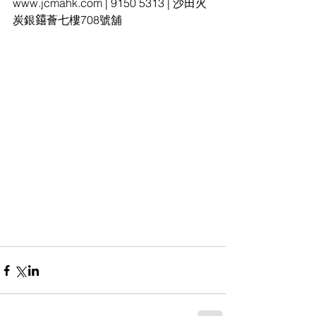
www.jcmahk.com | 9150 5313 | 沙田火
炭銀𨭎薈七樓708號舖