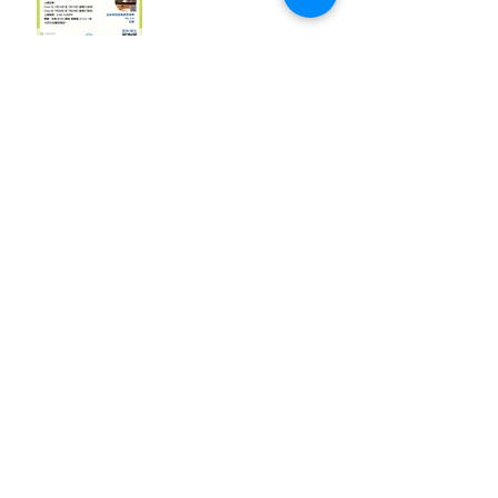
鋼琴啓蒙班 Piano
Discovery
暑期夏威夷小結他班
八音桌鈴悠樂班(暑期限定)